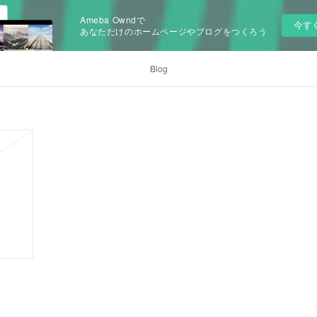
Ameba Owndで
今す
あなただけのホームページやブログをつくろう
Blog